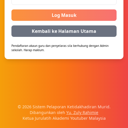
Log Masuk
Kembali ke Halaman Utama
Pendaftaran akaun guru dan penyelaras sila berhubung dengan Admin
sekolah. Harap maklum.
© 2026 Sistem Pelaporan Ketidakhadiran Murid.
Dibangunkan oleh
Yu. Zuly Rahimie
Ketua Jurulatih Akademi Youtuber Malaysia